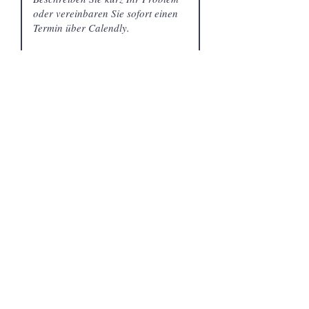
Senden
Patrick Hess [er/ihn]
Sexual- & Paartherapeut (DGfs)
Staatl. anerk. Ergotherapeut
Heilpraktiker f. Psychotherapie
Termin nach Vereinbarung:
kontakt@therapiehess.de
Öffnungszeiten