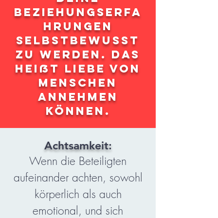
Beziehungserfa
hrungen
selbstbewusst
zu werden. Das
heißt Liebe von
Menschen
annehmen
können.
Achtsamkeit:
Wenn die Beteiligten
aufeinander achten, sowohl
körperlich als auch
emotional, und sich